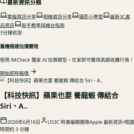
最新資訊分類
電腦資訊分享
相機資訊分享
攝影小學堂
最新3C產
品資訊
新手教學與機台指南
3分鐘檢測
舊機極速估價變現
使用 iMCheck 獨家 AI 估價模型，在家即可獲得高額收購行情！
開始即時報價
【科技快訊】蘋果也要 養龍蝦 傳結合
Siri、A..
2026年6月16日
US3C 時事編輯團隊
Apple 最新資訊
•
閱讀
時間約
3
分鐘