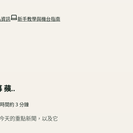
品資訊
新手教學與機台指南
蘋..
讀時間約
3
分鐘
看今天的重點新聞，以及它