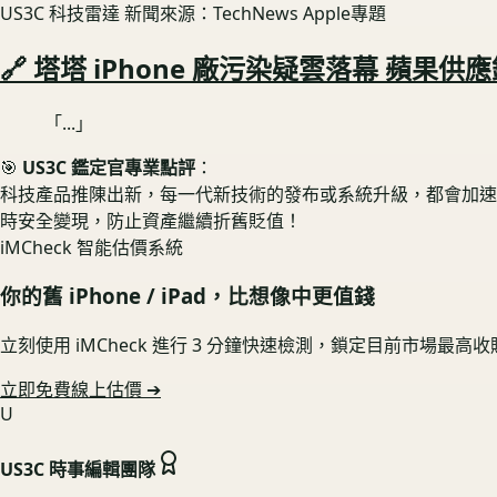
US3C 科技雷達
新聞來源：TechNews Apple專題
🔗 塔塔 iPhone 廠污染疑雲落幕 蘋果
「...」
🎯
US3C 鑑定官專業點評
：
科技產品推陳出新，每一代新技術的發布或系統升級，都會加速舊款設
時安全變現，防止資產繼續折舊貶值！
iMCheck 智能估價系統
你的舊
iPhone / iPad
，比想像中更值錢
立刻使用 iMCheck 進行 3 分鐘快速檢測，鎖定目前市場最高
立即免費線上估價 ➔
U
US3C 時事編輯團隊