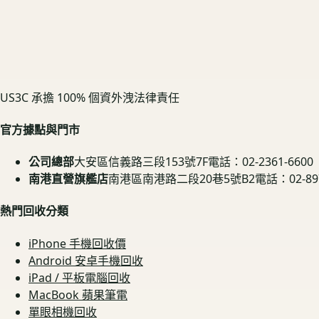
US3C 承擔 100% 個資外洩法律責任
官方據點與門市
公司總部
大安區信義路三段153號7F
電話：02-2361-6600
南港直營旗艦店
南港區南港路二段20巷5號B2
電話：02-897
熱門回收分類
iPhone 手機回收價
Android 安卓手機回收
iPad / 平板電腦回收
MacBook 蘋果筆電
單眼相機回收