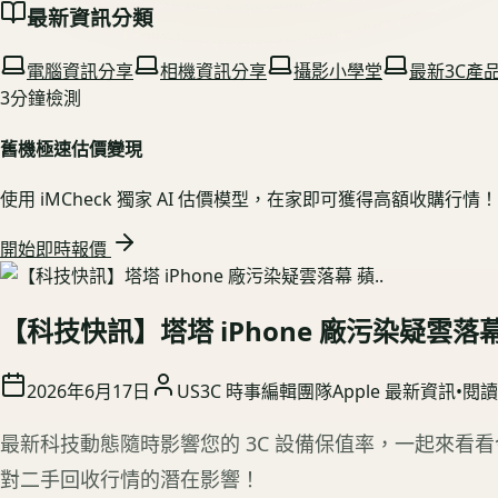
最新資訊分類
電腦資訊分享
相機資訊分享
攝影小學堂
最新3C產
3分鐘檢測
舊機極速估價變現
使用 iMCheck 獨家 AI 估價模型，在家即可獲得高額收購行情！
開始即時報價
【科技快訊】塔塔 iPhone 廠污染疑雲落幕 
2026年6月17日
US3C 時事編輯團隊
Apple 最新資訊
•
閱
最新科技動態隨時影響您的 3C 設備保值率，一起來看
對二手回收行情的潛在影響！