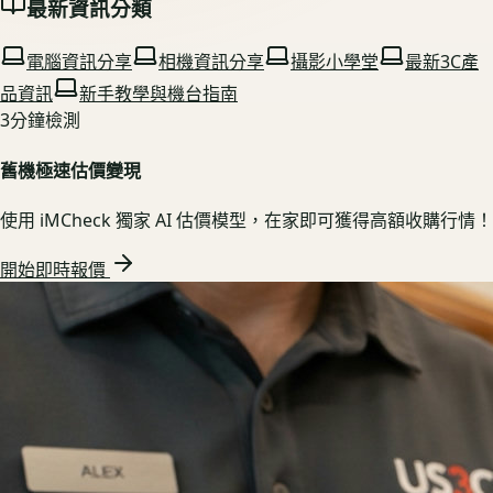
最新資訊分類
電腦資訊分享
相機資訊分享
攝影小學堂
最新3C產
品資訊
新手教學與機台指南
3分鐘檢測
舊機極速估價變現
使用 iMCheck 獨家 AI 估價模型，在家即可獲得高額收購行情！
開始即時報價