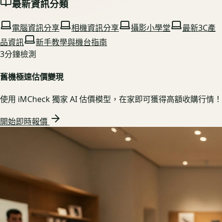
最新資訊分類
電腦資訊分享
相機資訊分享
攝影小學堂
最新3C產
品資訊
新手教學與機台指南
3分鐘檢測
舊機極速估價變現
使用 iMCheck 獨家 AI 估價模型，在家即可獲得高額收購行情！
開始即時報價