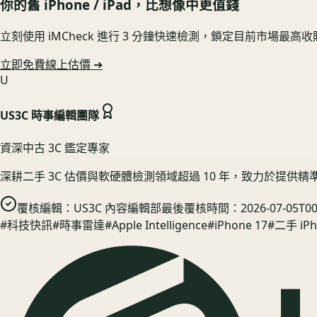
你的舊
iPhone / iPad
，比想像中更值錢
立刻使用 iMCheck 進行 3 分鐘快速檢測，鎖定目前市場最高
立即免費線上估價 ➔
U
US3C 時事編輯團隊
資深中古 3C 鑑定專家
深耕二手 3C 估價與軟硬體檢測領域超過 10 年，致力於提供
覆核編輯：
US3C 內容編輯部
最後覆核時間：
2026-07-05T00
#
科技快訊
#
時事雷達
#
Apple Intelligence
#
iPhone 17
#
二手 iPh