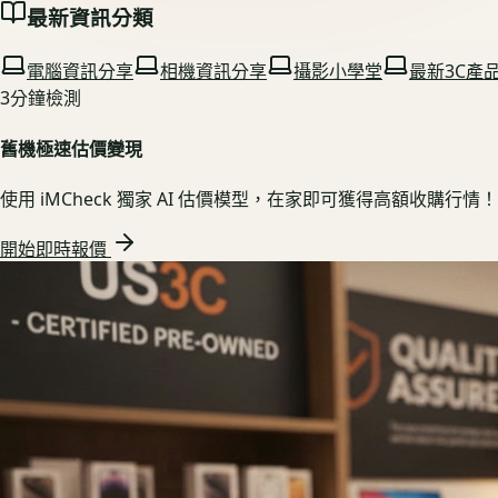
最新資訊分類
電腦資訊分享
相機資訊分享
攝影小學堂
最新3C產
3分鐘檢測
舊機極速估價變現
使用 iMCheck 獨家 AI 估價模型，在家即可獲得高額收購行情！
開始即時報價