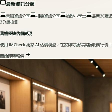
最新資訊分類
電腦資訊分享
相機資訊分享
攝影小學堂
最新3C產
3分鐘檢測
舊機極速估價變現
使用 iMCheck 獨家 AI 估價模型，在家即可獲得高額收購行情！
開始即時報價