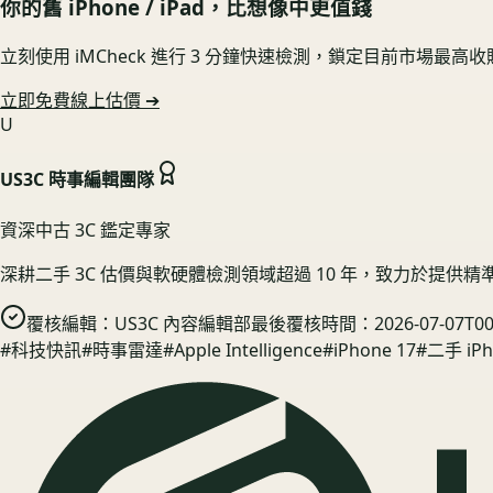
你的舊
iPhone / iPad
，比想像中更值錢
立刻使用 iMCheck 進行 3 分鐘快速檢測，鎖定目前市場最高
立即免費線上估價 ➔
U
US3C 時事編輯團隊
資深中古 3C 鑑定專家
深耕二手 3C 估價與軟硬體檢測領域超過 10 年，致力於提供
覆核編輯：
US3C 內容編輯部
最後覆核時間：
2026-07-07T00
#
科技快訊
#
時事雷達
#
Apple Intelligence
#
iPhone 17
#
二手 iPh