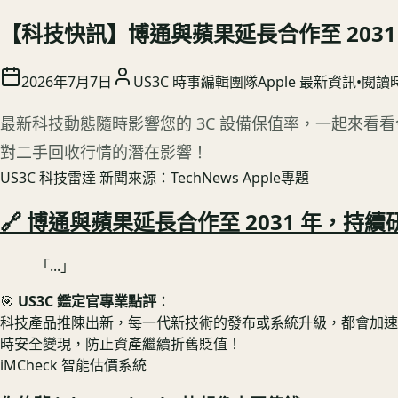
【科技快訊】博通與蘋果延長合作至 2031 
2026年7月7日
US3C 時事編輯團隊
Apple 最新資訊
•
閱讀
最新科技動態隨時影響您的 3C 設備保值率，一起來看
對二手回收行情的潛在影響！
US3C 科技雷達
新聞來源：TechNews Apple專題
🔗 博通與蘋果延長合作至 2031 年，持
「...」
🎯
US3C 鑑定官專業點評
：
科技產品推陳出新，每一代新技術的發布或系統升級，都會加速舊款設
時安全變現，防止資產繼續折舊貶值！
iMCheck 智能估價系統