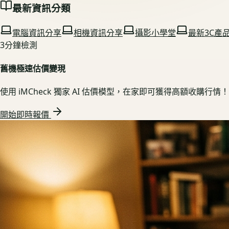
最新資訊分類
電腦資訊分享
相機資訊分享
攝影小學堂
最新3C產
3分鐘檢測
舊機極速估價變現
使用 iMCheck 獨家 AI 估價模型，在家即可獲得高額收購行情！
開始即時報價