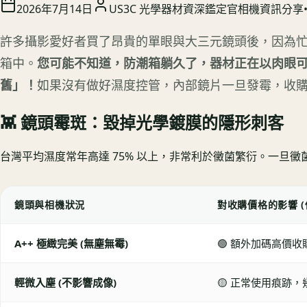
2026年7月14日
US3C 光學器材資深鑑定官
相機資訊分享
許多攝影愛好者買了昂貴的單眼與大三元鏡頭後，因為
箱中。
您可能不知道，防潮箱躺久了，器材正在以肉眼
舊」！
如果沒有做好濕度控管，內部鏡片一旦發霉，收
👾 鏡頭霉斑：毀掉光學鍍膜的隱形刺客
台灣平均濕度常年高達 75% 以上，非常利於黴菌繁衍。一旦
鏡頭與相機狀況
對收購價格的影響 (
A++ 極緻完美 (無塵無霉)
🟢 額外加碼高價收
輕微入塵 (不影響成像)
🟡 正常使用痕跡