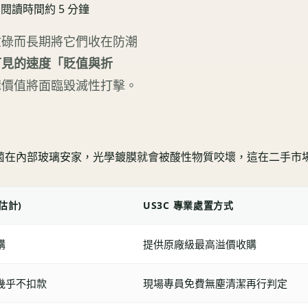
•
閱讀時間約
5
分鐘
忙碌而長期將它們收在防潮
可見的速度「貶值與折
購價值將面臨毀滅性打擊。
黴菌在內部玻璃安家，光學鍍膜就會被酸性物質咬壞，這在二手市
估計)
US3C 專業處置方式
購
提供原廠級最高溢價收購
，幾乎不扣款
現場專員免費無塵清潔再行判定