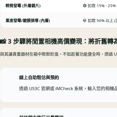
輕微發霉 (外層鏡片)
🔴 扣款 15% - 25
重度發霉/鍍膜損壞 (內層)
💀 扣款 50% 以上 
📸 3 步驟將閒置相機高價變現：將折舊轉
與其讓貴重器材在箱中默默貶值，不如趁著功能健全時，透過 US
線上自助粗估與預約
透過 US3C 官網或 iMCheck 系統，輸入您的相