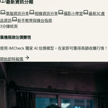
最新資訊分類
電腦資訊分享
相機資訊分享
攝影小學堂
最新3C產
品資訊
新手教學與機台指南
3分鐘檢測
舊機極速估價變現
使用 iMCheck 獨家 AI 估價模型，在家即可獲得高額收購行情！
開始即時報價