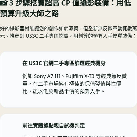
📸 3 步驟挖寶超高 CP 值攝影裝備：用低
預算升級大師之路
好的攝影器材能讓您的創作如虎添翼，但全新無反微單動輒數萬
元。推薦到 US3C 二手專區挖寶，用划算的預算入手優質裝備：
在 US3C 官網二手專區篩選經典機身
例如 Sony A7 III、Fujifilm X-T3 等經典無反微
單，在二手市場擁有極佳的保值殘值與性價
比，能以低於新品半價的預算入手。
前往實體據點親自試機判定