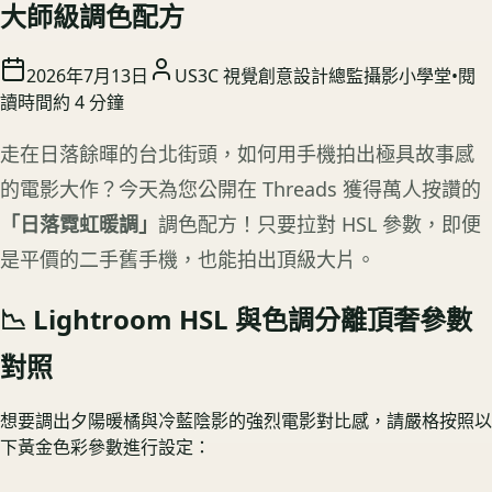
大師級調色配方
2026年7月13日
US3C 視覺創意設計總監
攝影小學堂
•
閱
讀時間約
4
分鐘
走在日落餘暉的台北街頭，如何用手機拍出極具故事感
的電影大作？今天為您公開在 Threads 獲得萬人按讚的
「日落霓虹暖調」
調色配方！只要拉對 HSL 參數，即便
是平價的二手舊手機，也能拍出頂級大片。
📉 Lightroom HSL 與色調分離頂奢參數
對照
想要調出夕陽暖橘與冷藍陰影的強烈電影對比感，請嚴格按照以
下黃金色彩參數進行設定：