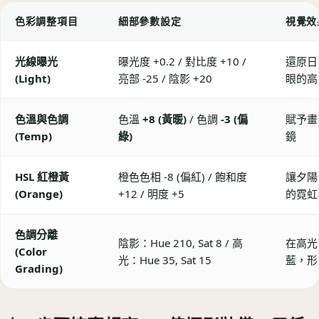
色彩調整項目
細部參數設定
視覺效
光線曝光
曝光度 +0.2 / 對比度 +10 /
還原日
(Light)
亮部 -25 / 陰影 +20
眼的高
色溫與色調
色溫
+8 (黃暖)
/ 色調
-3 (偏
賦予畫
(Temp)
綠)
鏡
HSL 紅橙黃
橙色色相 -8 (偏紅) / 飽和度
讓夕陽
(Orange)
+12 / 明度 +5
的霓虹
色調分離
陰影：Hue 210, Sat 8 / 高
在高光
(Color
光：Hue 35, Sat 15
藍，形
Grading)