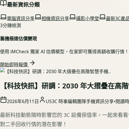
最新資訊分類
電腦資訊分享
相機資訊分享
攝影小學堂
最新3C產
3分鐘檢測
舊機極速估價變現
使用 iMCheck 獨家 AI 估價模型，在家即可獲得高額收購行情！
開始即時報價
【科技快訊】研調：2030 年大摺疊在高階
2026年6月11日
US3C 時事編輯團隊
手機資訊分享
•
閱讀
最新科技動態隨時影響您的 3C 設備保值率，一起來看
對二手回收行情的潛在影響！