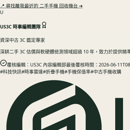
📍 尋找離我最近的
二手手機
回收機台 ➔
U
US3C 時事編輯團隊
資深中古 3C 鑑定專家
深耕二手 3C 估價與軟硬體檢測領域超過 10 年，致力於提供
覆核編輯：
US3C 內容編輯部
最後覆核時間：
2026-06-11T08
#
科技快訊
#
時事雷達
#
折疊手機
#
手機保值率
#
中古手機收購