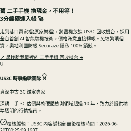
舊
二手手機
換現金，不用等！
3分鐘極速入帳 🚀
走到巷口萬家福(原家樂福)，將舊機放進 US3C 回收機台，採用
全台首創 AI 智能驗機技術，價格滿意直接轉帳。免填繁瑣個
資，奧地利國防級 Securaze 隱私 100% 銷毀。
📍 尋找離我最近的
二手手機
回收機台 ➔
U
US3C 時事編輯團隊
資深中古 3C 鑑定專家
深耕二手 3C 估價與軟硬體檢測領域超過 10 年，致力於提供精
準透明的行情指南。
覆核編輯：
US3C 內容編輯部
最後覆核時間：
2026-06-
20T00:25:09.193Z