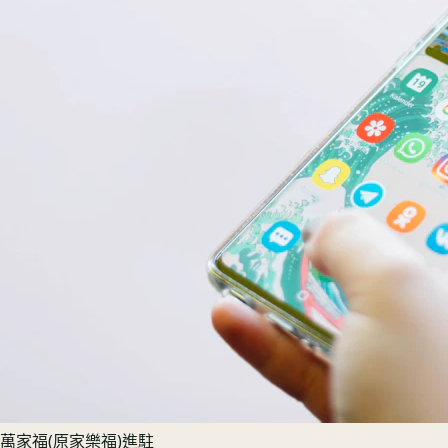
萬家福(原家樂福)進駐