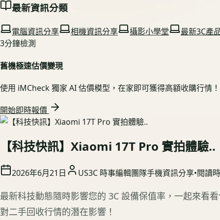
最新資訊分類
電腦資訊分享
相機資訊分享
攝影小學堂
最新3C產
3分鐘檢測
舊機極速估價變現
使用 iMCheck 獨家 AI 估價模型，在家即可獲得高額收購行情！
開始即時報價
【科技快訊】Xiaomi 17T Pro 實拍體驗..
2026年6月21日
US3C 時事編輯團隊
手機資訊分享
•
閱讀
最新科技動態隨時影響您的 3C 設備保值率，一起來看
對二手回收行情的潛在影響！