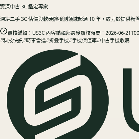
資深中古 3C 鑑定專家
深耕二手 3C 估價與軟硬體檢測領域超過 10 年，致力於提供
覆核編輯：
US3C 內容編輯部
最後覆核時間：
2026-06-21T00
#
科技快訊
#
時事雷達
#
折疊手機
#
手機保值率
#
中古手機收購