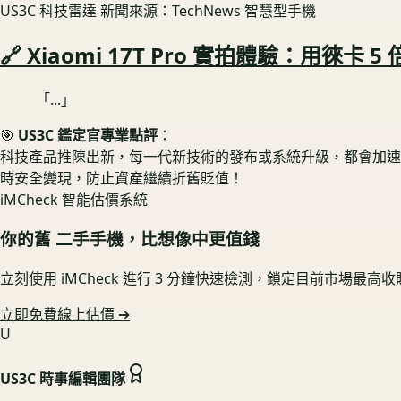
US3C 科技雷達
新聞來源：TechNews 智慧型手機
🔗 Xiaomi 17T Pro 實拍體驗：用徠
「...」
🎯
US3C 鑑定官專業點評
：
科技產品推陳出新，每一代新技術的發布或系統升級，都會加速舊款
時安全變現，防止資產繼續折舊貶值！
iMCheck 智能估價系統
你的舊
二手手機
，比想像中更值錢
立刻使用 iMCheck 進行 3 分鐘快速檢測，鎖定目前市場最高
立即免費線上估價 ➔
U
US3C 時事編輯團隊