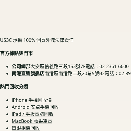
US3C 承擔 100% 個資外洩法律責任
官方據點與門市
公司總部
大安區信義路三段153號7F
電話：02-2361-6600
南港直營旗艦店
南港區南港路二段20巷5號B2
電話：02-897
熱門回收分類
iPhone 手機回收價
Android 安卓手機回收
iPad / 平板電腦回收
MacBook 蘋果筆電
單眼相機回收