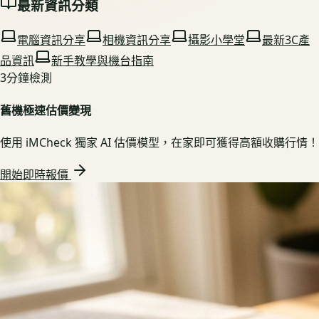
最新資訊分類
電腦資訊分享
相機資訊分享
攝影小學堂
最新3C產
品資訊
新手教學與機台指南
3分鐘檢測
舊機極速估價變現
使用 iMCheck 獨家 AI 估價模型，在家即可獲得高額收購行情！
開始即時報價