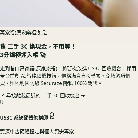
萬家福(原家樂福)進駐
舊
二手 3C
換現金，不用等！
3分鐘極速入帳 🚀
走到巷口萬家福(原家樂福)，將舊機放進 US3C 回收機台，採用
全台首創 AI 智能驗機技術，價格滿意直接轉帳。免填繁瑣個
資，奧地利國防級 Securaze 隱私 100% 銷毀。
📍 尋找離我最近的
二手 3C
回收機台 ➔
U
US3C 系統硬體架構師
資深中古硬體鑑定與個人資安專家