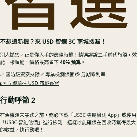
不想追新機？來 USD 智選 3C 商城撿漏！
別人拋售，正是你入手的最佳時機！精選認證二手前代旗艦，效
能一樣順暢，價格最高省下
40% 預算
。
✅ 國防級資安抹除
✅ 專業檢測保固
💳 分期零利率
👉 立即前往 USD 商城尋寶
行動呼籲 2
在舊機還未暴跌之前，務必下載「US3C 專屬檢測 App」或使用
「US3C 智能估價」進行檢測，這樣才能確保在回收時獲得最大
的收益，快行動吧！