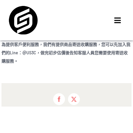
Skip
to
content
Toggl
Navig
首頁
為提供客戶便利服務，我們有提供商品寄送收購服務，您可以先加入我
門市據點
們的Line：＠US3C，做完初步估價後告知客服人員您需要使用寄送收
iMCheck APP
購服務。
iPhone 回收價
線上商城
3C租賃
Facebook
X
MSI 舊換新
最新資訊
聯絡我們