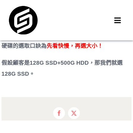
Skip
to
content
Toggl
Navig
首頁
硬碟的選取口訣為
先看快慢，再選大小！
門市據點
iMCheck APP
假設顧客是128G SSD+500G HDD，
那我們就選
iPhone 回收價
128G SSD。
線上商城
3C租賃
MSI 舊換新
Facebook
X
最新資訊
聯絡我們