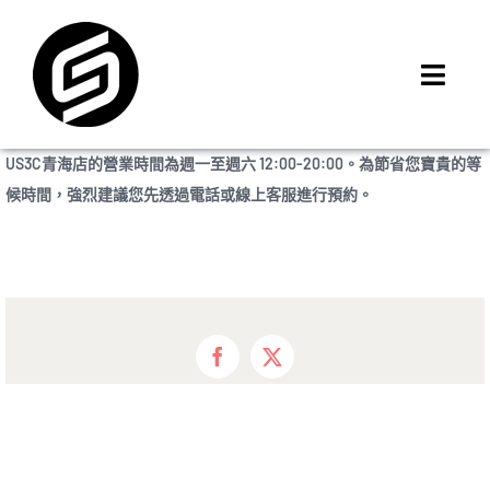
Skip
to
content
Toggl
Navig
首頁
US3C青海店的營業時間為週一至週六 12:00-20:00。為節省您寶貴的等
門市據點
候時間，強烈建議您先透過電話或線上客服進行預約。
iMCheck APP
iPhone 回收價
線上商城
3C租賃
Facebook
X
MSI 舊換新
最新資訊
聯絡我們