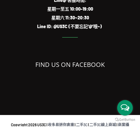
Line@ 客服時間:
星期一至五 10:00-19:00
星期六 11:30~20:30
Line ID: @US3C (不要忘記‘@’哦~)
FIND US ON FACEBOOK
Copyright
2026 US3C |
收多易迷你倉庫
|
二手3C
|
二手3C線上商城
|
商業攝
影
|
共同工作空間
|
iPhone檢測回收APP
|
Sell used eletronics austraslia