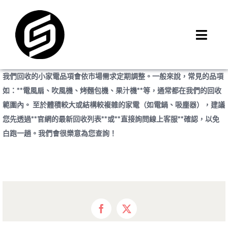
Skip
to
content
Toggl
Navig
首頁
我們回收的小家電品項會依市場需求定期調整。一般來說，常見的品項
門市據點
如：**電風扇、吹風機、烤麵包機、果汁機**等，通常都在我們的回收
iMCheck APP
範圍內。 至於體積較大或結構較複雜的家電（如電鍋、吸塵器），建議
您先透過**官網的最新回收列表**或**直接詢問線上客服**確認，以免
iPhone 回收價
白跑一趟。我們會很樂意為您查詢！
線上商城
3C租賃
MSI 舊換新
最新資訊
Facebook
X
聯絡我們