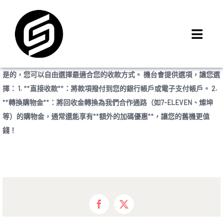
Skip
to
content
Toggl
Navig
首頁
是的，您可以自由選擇最適合您的收款方式。 機台會提供選項，讓您選
門市據點
擇： 1. **直接收款**：將款項撥付到您的銀行帳戶或電子支付帳戶。 2.
iMCheck APP
**轉換購物金**：將回收金轉換為我們合作通路（如7-ELEVEN、燦坤
等）的購物金，通常還能享有**額外的加碼優惠**，讓您的舊機更值
iPhone 回收價
錢！
線上商城
3C租賃
MSI 舊換新
最新資訊
Facebook
X
聯絡我們