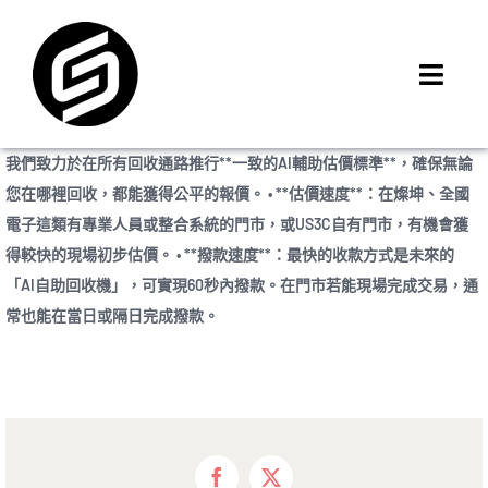
Skip
to
content
Toggl
Navig
首頁
我們致力於在所有回收通路推行**一致的AI輔助估價標準**，確保無論
門市據點
您在哪裡回收，都能獲得公平的報價。 • **估價速度**：在燦坤、全國
iMCheck APP
電子這類有專業人員或整合系統的門市，或US3C自有門市，有機會獲
得較快的現場初步估價。 • **撥款速度**：最快的收款方式是未來的
iPhone 回收價
「AI自助回收機」，可實現60秒內撥款。在門市若能現場完成交易，通
線上商城
常也能在當日或隔日完成撥款。
3C租賃
MSI 舊換新
最新資訊
聯絡我們
Facebook
X