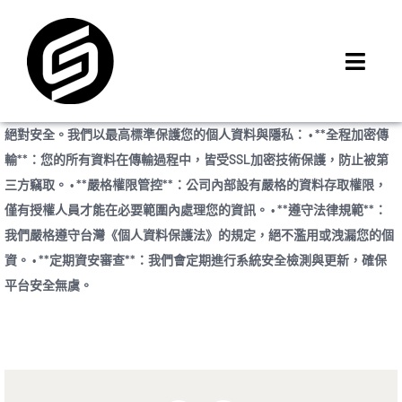
Skip
to
content
Toggl
Navig
首頁
絕對安全。我們以最高標準保護您的個人資料與隱私： • **全程加密傳
門市據點
輸**：您的所有資料在傳輸過程中，皆受SSL加密技術保護，防止被第
iMCheck APP
三方竊取。 • **嚴格權限管控**：公司內部設有嚴格的資料存取權限，
僅有授權人員才能在必要範圍內處理您的資訊。 • **遵守法律規範**：
iPhone 回收價
我們嚴格遵守台灣《個人資料保護法》的規定，絕不濫用或洩漏您的個
線上商城
資。 • **定期資安審查**：我們會定期進行系統安全檢測與更新，確保
3C租賃
平台安全無虞。
MSI 舊換新
最新資訊
聯絡我們