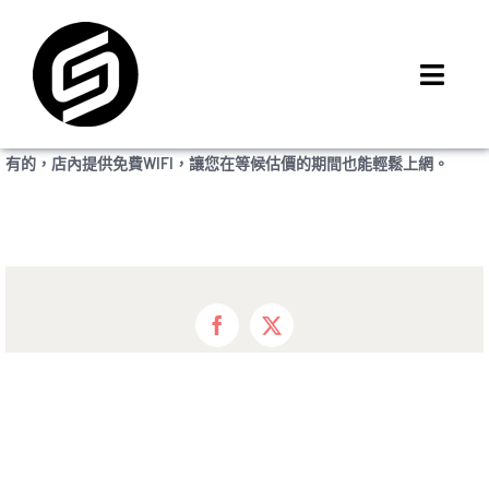
Skip
to
content
Toggl
Navig
首頁
有的，店內提供免費WIFI，讓您在等候估價的期間也能輕鬆上網。
門市據點
iMCheck APP
iPhone 回收價
線上商城
Facebook
X
3C租賃
MSI 舊換新
最新資訊
聯絡我們