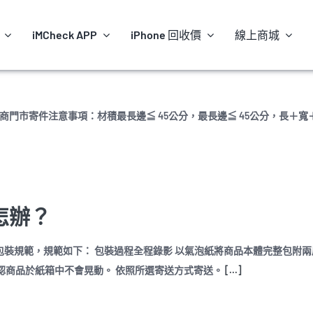
iMCheck APP
iPhone 回收價
線上商城
_TfR4 * 超商門市寄件注意事項：材積最長邊≦ 45公分，最長邊≦ 45公分，長＋
怎辦？
照包裝規範，規範如下： 包裝過程全程錄影 以氣泡紙將商品本體完整包附兩
認商品於紙箱中不會晃動。 依照所選寄送方式寄送。
[...]