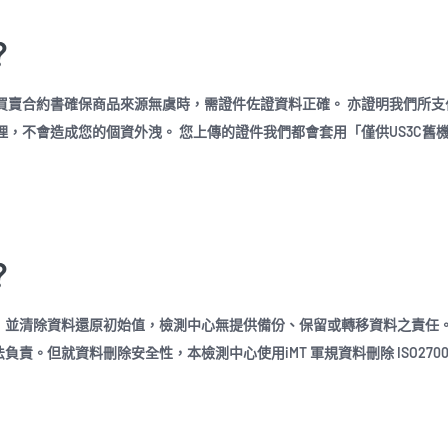
？
買賣合約書確保商品來源無虞時，需證件佐證資料正確。 亦證明我們所支
理，不會造成您的個資外洩。 您上傳的證件我們都會套用「僅供US3C舊
？
，並清除資料還原初始值，檢測中心無提供備份、保留或轉移資料之責任
。但就資料刪除安全性，本檢測中心使用iMT 軍規資料刪除 ISO2700