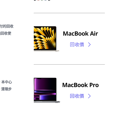
付的回收
機回收使
。本中心
 清理步