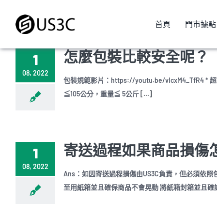
Skip
to
首頁
門市據點
content
怎麼包裝比較安全呢？
1
08, 2022
包裝規範影片：https://youtu.be/vIcxM4
≦105公分，重量≦ 5公斤
[...]
寄送過程如果商品損傷
1
08, 2022
Ans：如因寄送過程損傷由US3C負責，但必須依
至用紙箱並且確保商品不會晃動 將紙箱封箱並且確