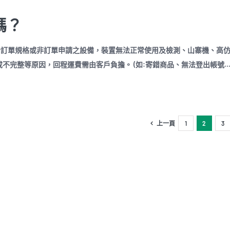
嗎？
合訂單規格或非訂單申請之設備，裝置無法正常使用及檢測、山寨機、高
完整等原因，回程運費需由客戶負擔。 (如:寄錯商品、無法登出帳號...
上一頁
1
2
3