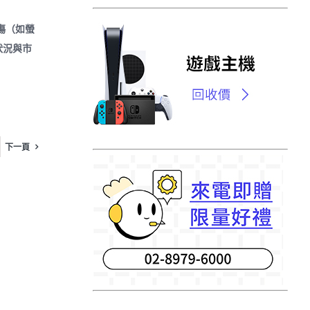
傷（如螢
狀況與市
下一頁