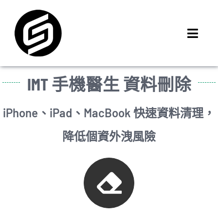
Skip
to
content
Toggl
Navig
首頁
IMT 手機醫生 資料刪除
門市據點
iMCheck APP
iPhone、iPad、MacBook 快速資料清理，
iPhone 回收價
降低個資外洩風險
線上商城
3C租賃
MSI 舊換新
最新資訊
聯絡我們