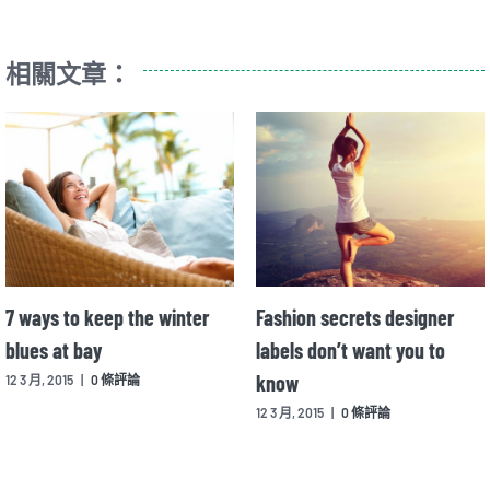
相關文章：
7 ways to keep the winter
Fashion secrets designer
blues at bay
labels don’t want you to
know
12 3 月, 2015
|
0 條評論
12 3 月, 2015
|
0 條評論