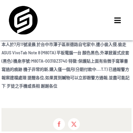
Skip
to
content
Toggl
Navig
首頁
本人於7月11號凌晨 於台中市潭子區崇德路自宅家中,遭小偷入侵,偷走
門市據點
ASUS VivoTab Note 8 (M80TA) 平板電腦一台 顏色黑色,外罩掀蓋式皮套
iMCheck APP
(黑色) 機身序號:M80TA-0031BZ3740 特徵:保護貼上面有些微手寫筆書
寫過的痕跡 機子非常的新,購入僅一個月(分期付款中….T.T) 已通報警方
iPhone 回收價
報案建檔處理 提醒各位,如果買到贓物可以立即跟警方通報,並盡可能記
線上商城
下 歹徒之手機或長相 謝謝各位
3C租賃
MSI 舊換新
最新資訊
Facebook
X
聯絡我們