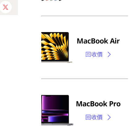
ebook
X