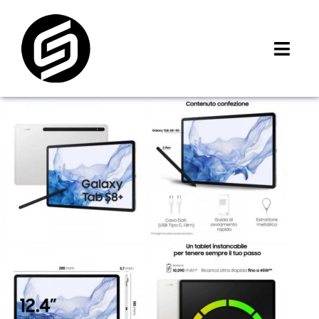
Skip
to
content
Toggl
Navig
首頁
門市據點
iMCheck APP
iPhone 回收價
線上商城
3C租賃
MSI 舊換新
最新資訊
聯絡我們