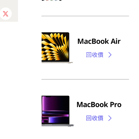
ebook
X