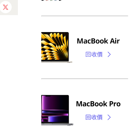
ebook
X