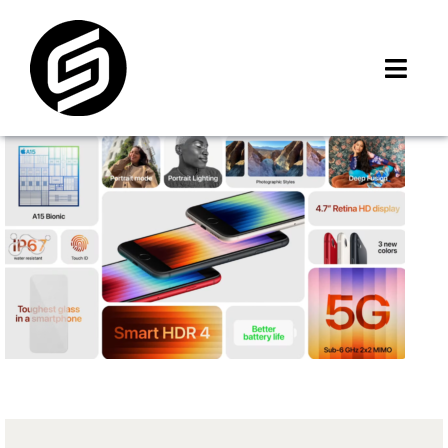
Skip
to
content
Toggl
Navig
首頁
門市據點
iMCheck APP
iPhone 回收價
線上商城
3C租賃
MSI 舊換新
最新資訊
聯絡我們