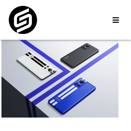
Skip
to
content
Toggl
Navig
首頁
門市據點
iMCheck APP
iPhone 回收價
線上商城
3C租賃
MSI 舊換新
最新資訊
聯絡我們