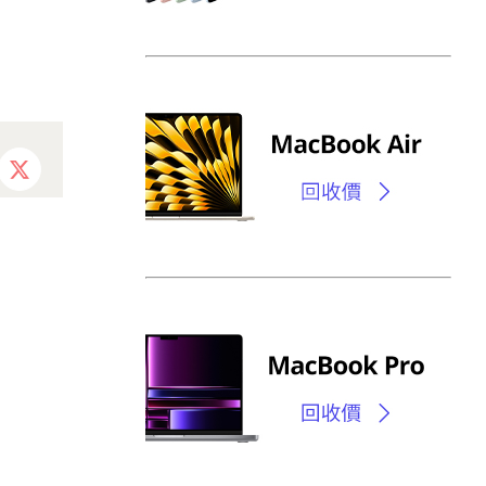
ebook
X