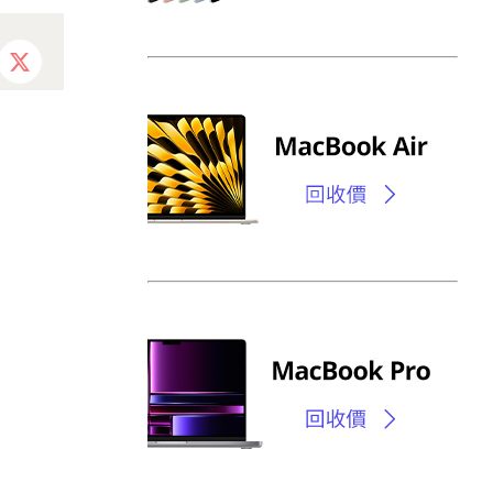
ebook
X