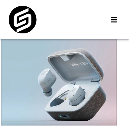
Skip
to
content
Toggl
Navig
首頁
門市據點
iMCheck APP
iPhone 回收價
線上商城
3C租賃
MSI 舊換新
最新資訊
聯絡我們