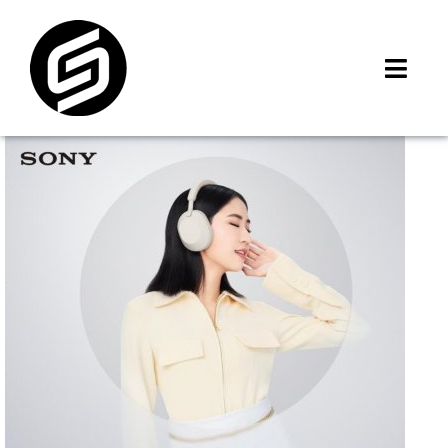
Skip
to
content
Toggl
Navig
首頁
門市據點
iMCheck APP
iPhone 回收價
線上商城
3C租賃
MSI 舊換新
最新資訊
聯絡我們