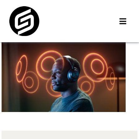
Skip
to
content
Toggl
Navig
首頁
門市據點
iMCheck APP
iPhone 回收價
線上商城
3C租賃
MSI 舊換新
最新資訊
聯絡我們