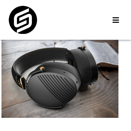
Skip
to
content
Toggl
Navig
首頁
門市據點
iMCheck APP
iPhone 回收價
線上商城
3C租賃
MSI 舊換新
最新資訊
聯絡我們