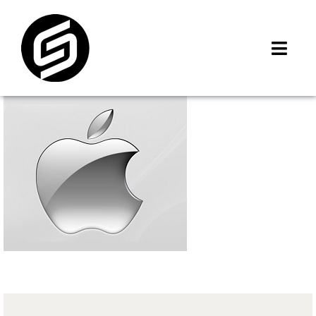
Skip
to
content
Toggl
Navig
首頁
門市據點
iMCheck APP
iPhone 回收價
線上商城
3C租賃
MSI 舊換新
最新資訊
聯絡我們