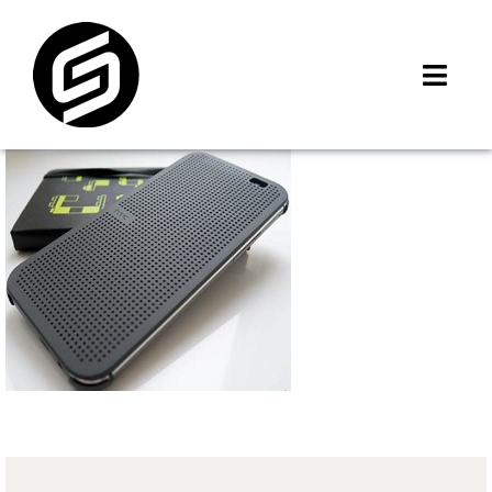
Skip
to
content
Toggl
Navig
首頁
門市據點
iMCheck APP
iPhone 回收價
線上商城
3C租賃
MSI 舊換新
最新資訊
聯絡我們