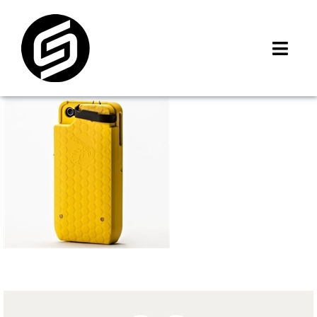
Skip
to
content
Toggl
Navig
首頁
門市據點
iMCheck APP
iPhone 回收價
線上商城
3C租賃
MSI 舊換新
最新資訊
聯絡我們