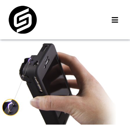
Skip
to
content
Toggl
Navig
首頁
門市據點
iMCheck APP
iPhone 回收價
線上商城
3C租賃
MSI 舊換新
最新資訊
聯絡我們