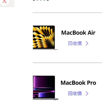
ebook
X