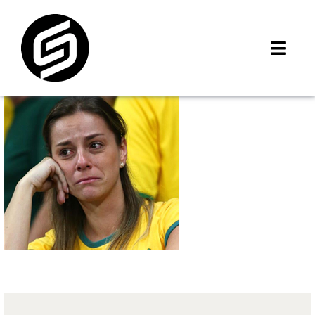
Skip
to
content
Toggl
Navig
首頁
門市據點
iMCheck APP
iPhone 回收價
線上商城
3C租賃
MSI 舊換新
最新資訊
聯絡我們