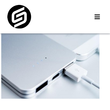
Skip
to
content
Toggl
Navig
首頁
門市據點
iMCheck APP
iPhone 回收價
線上商城
3C租賃
MSI 舊換新
最新資訊
聯絡我們