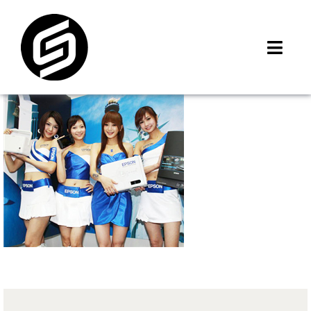
Skip
to
content
Toggl
Navig
首頁
門市據點
iMCheck APP
iPhone 回收價
線上商城
3C租賃
MSI 舊換新
最新資訊
聯絡我們