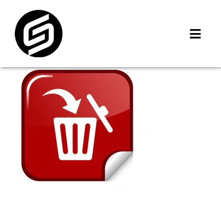
Skip
to
content
Toggl
Navig
首頁
門市據點
iMCheck APP
iPhone 回收價
線上商城
3C租賃
MSI 舊換新
最新資訊
聯絡我們