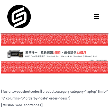
Skip
to
content
Toggl
Navig
首頁
門市據點
iMCheck APP
iPhone 回收價
線上商城
3C租賃
MSI 舊換新
[fusion_woo_shortcodes][product_category category=”laptop” limit=”
最新資訊
18″ columns=”3″ orderby=”date” order=”desc”]
聯絡我們
[/fusion_woo_shortcodes]