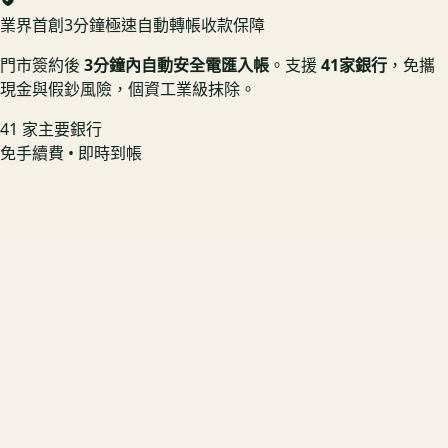
業界首創
3分鐘極速自動轉帳收款保障
門市簽約後
3分鐘內自動安全電匯入帳
。支援
41家銀行
，免攜
現金與假鈔風險，個資工業級抹除。
41 家主要銀行
免手續費 • 即時到帳
Samsung Galaxy S26 Ultra 5G 12G/512G SM-S9480
螢幕無烙印 📱 享機況溢價
US3C 最高收購價：
$28,400
最高收購價
ⓘ
市場均價
$25,560
Samsung Galaxy Z Fold7 5G 12G 512G SM-F9660
原廠盒裝在 🟢 享配件完整加成
US3C 最高收購價：
$28,100
最高收購價
ⓘ
市場均價
$25,290
Samsung Galaxy Z Flip7 5G 12G 256G SM-F7660