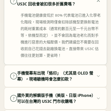
?
US3C 回收會被扣很多折舊費嗎？
手機電池健康度低於 80% 代表電池已進入化學老
化階段，現場檢測時僅會扣除該機型更換新電池
的耗材重置成本（通常約數百元至一千元台幣不
等，依機型而定），並不會因為電池老化而對手
機進行惡意的大幅壓價。我們建議您不需要在回
收前自己花錢去副廠換電池，直接帶來 US3C 估
價往往更划算、更省時！
手機螢幕有出現「烙印」（尤其是 OLED 螢
?
幕），現場驗機時會怎麼扣款？
國外買的解鎖版手機（美版、日版 iPhone）
?
可以在台灣的 US3C 門市收購嗎？