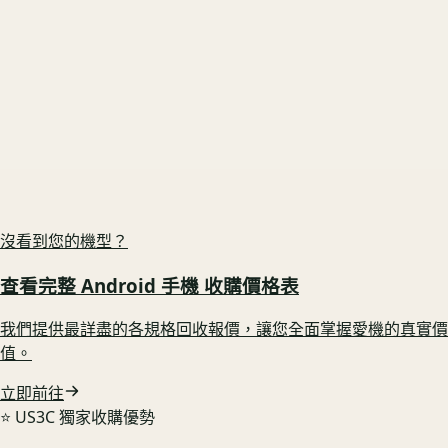
Google Pixel 10 Pro 5G 16G/512G
原廠盒裝在 🟢 享配件完整加成
US3C 最高收購價：
$18,900
最高收購價
ⓘ
市場均價
$17,010
Xiaomi 小米 15 Ultra 16G/1T
電池健康度高 🟢 鎖定高行情
US3C 最高收購價：
$16,800
最高收購價
ⓘ
市場均價
$15,120
沒看到您的機型？
查看完整
Android 手機
收購價格表
我們提供最詳盡的各規格回收報價，讓您全面掌握愛機的真實價
值。
立即前往
⭐️ US3C 獨家收購優勢