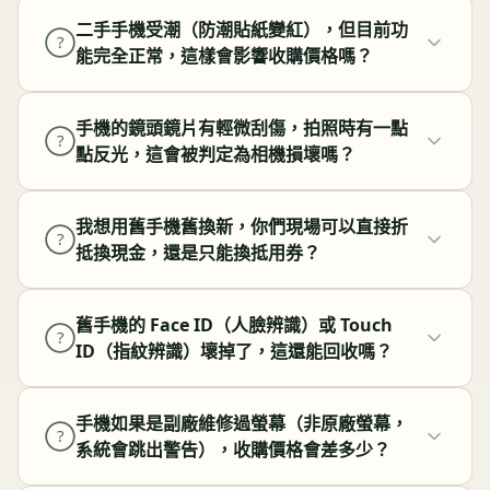
二手手機受潮（防潮貼紙變紅），但目前功
?
能完全正常，這樣會影響收購價格嗎？
手機的鏡頭鏡片有輕微刮傷，拍照時有一點
?
點反光，這會被判定為相機損壞嗎？
我想用舊手機舊換新，你們現場可以直接折
?
抵換現金，還是只能換抵用券？
舊手機的 Face ID（人臉辨識）或 Touch
?
ID（指紋辨識）壞掉了，這還能回收嗎？
手機如果是副廠維修過螢幕（非原廠螢幕，
?
系統會跳出警告），收購價格會差多少？