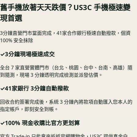
舊手機放著天天跌價？US3C 手機極速變
現首選
3分鐘直營門市當面完成，41家合作銀行極速自動撥款，個資
100% 安全抹除
✓
3分鐘現場極速成交
全台 7 家直營實體門市（台北、桃園、台中、台南、高雄）隨
到隨測，現場 3 分鐘透明完成檢測並派發估價。
✓
41家銀行 3分鐘自動撥款
回收合約簽署完成後，系統 3 分鐘內將款項自動匯入您本人的
指定帳戶，即刻安全到帳。
✓
100% 現金收購比官方更划算
官方 Trade-in 只能拿來折抵官網購物金，US3C 提供真金白