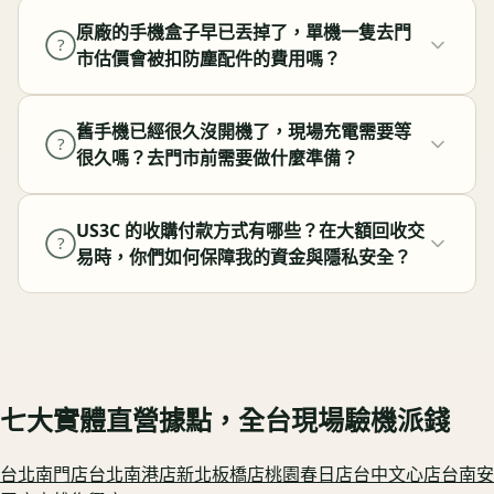
原廠的手機盒子早已丟掉了，單機一隻去門
?
市估價會被扣防塵配件的費用嗎？
舊手機已經很久沒開機了，現場充電需要等
?
很久嗎？去門市前需要做什麼準備？
US3C 的收購付款方式有哪些？在大額回收交
?
易時，你們如何保障我的資金與隱私安全？
七大實體直營據點，全台現場驗機派錢
台北南門
店
台北南港
店
新北板橋
店
桃園春日
店
台中文心
店
台南安