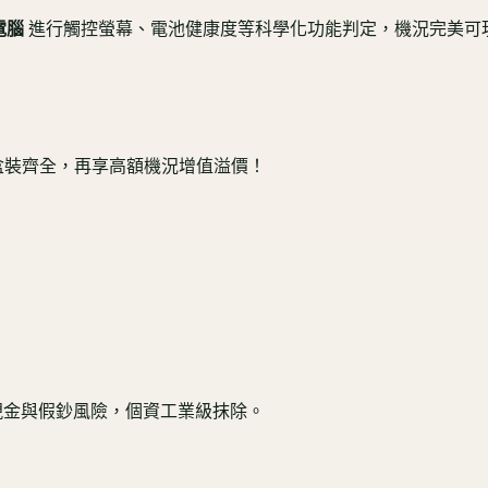
電腦
進行觸控螢幕、電池健康度等科學化功能判定，機況完美可
盒裝齊全，再享高額機況增值溢價！
現金與假鈔風險，個資工業級抹除。