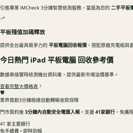
引進專業
iMCheck 3分鐘智慧檢測服務
，當面為您的
二手平板
平板殘值加碼釋放
提供全台最具競爭力的
平板電腦回收報價
，搭配原廠充電組與
今日熱門
iPad 平板電腦
回收參考價
數據串接實時檢測機台資料庫，提供最新市場溢價基準。
查看完整大價格表
業界首創
3分鐘極速自動轉帳收款保障
門市簽約後
3分鐘內自動安全電匯入帳
。支援
41家銀行
，免攜
41 家主要銀行
免手續費 • 即時到帳