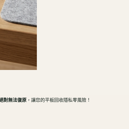
且絕對無法復原
，讓您的平板回收隱私零風險！