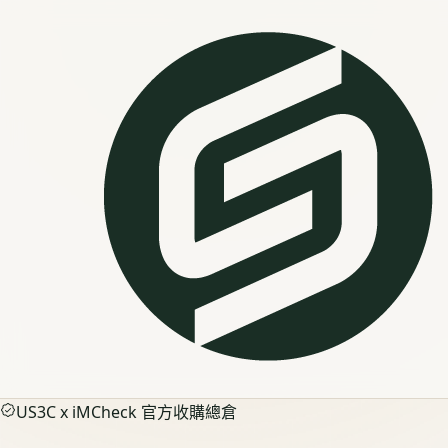
US3C x iMCheck 官方收購總倉