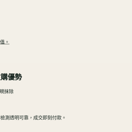
值。
收購優勢
軍規抹除
面檢測透明可靠，成交即刻付款。