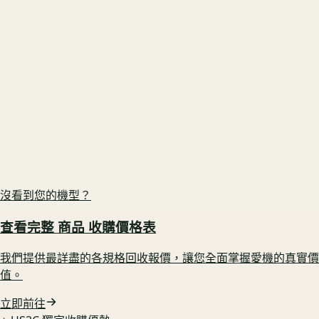
Sony FX30 ILME-FX30
原廠盒裝在 🟢 享配件完整加成
US3C 最高收購價：
$25,000
最高收購價
ⓘ
市場均價
$22,500
GoPro HERO 11 Black mini 單機組
電池健康度高 🟢 鎖定高行情
US3C 最高收購價：
$3,000
最高收購價
ⓘ
市場均價
$2,700
沒看到您的機型？
查看完整
商品
收購價格表
我們提供最詳盡的各規格回收報價，讓您全面掌握愛機的真實價
值。
立即前往