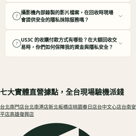
攝影機內部錄製的影片檔案，在回收時現場
?
會提供安全的隱私抹除服務嗎？
US3C 的收購付款方式有哪些？在大額回收交
?
易時，你們如何保障我的資金與隱私安全？
七大實體直營據點，全台現場驗機派錢
台北南門
店
台北南港
店
新北板橋
店
桃園春日
店
台中文心
店
台南安
平
店
高雄復興
店