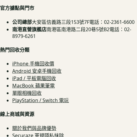
官方據點與門市
公司總部
大安區信義路三段153號7F
電話：02-2361-6600
南港直營旗艦店
南港區南港路二段20巷5號B2
電話：02-
8979-6261
熱門回收分類
iPhone 手機回收價
Android 安卓手機回收
iPad / 平板電腦回收
MacBook 蘋果筆電
單眼相機回收
PlayStation / Switch 電玩
線上商城與資源
關於我們與品牌優勢
Securaze 軍規隱私抹除