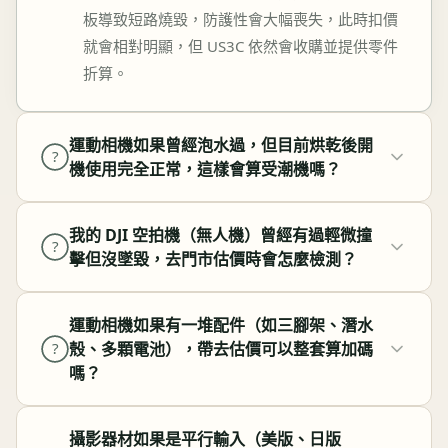
板導致短路燒毀，防護性會大幅喪失，此時扣價
就會相對明顯，但 US3C 依然會收購並提供零件
折算。
運動相機如果曾經泡水過，但目前烘乾後開
?
機使用完全正常，這樣會算受潮機嗎？
我的 DJI 空拍機（無人機）曾經有過輕微撞
?
擊但沒墜毀，去門市估價時會怎麼檢測？
運動相機如果有一堆配件（如三腳架、潛水
殼、多顆電池），帶去估價可以整套算加碼
?
嗎？
攝影器材如果是平行輸入（美版、日版