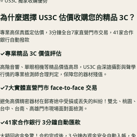
⭐️ US3C 獨家收購優勢
為什麼選擇 US3C 估價收購您的精品 3C？
專業高保真鑑定估價，3分鐘全台7家直營門市交易，41家合作
銀行自動撥款
✓
專業精品 3C 價值評估
高階音響、單眼相機等精品價值高昂，US3C 由深諳攝影與聲學
行情的專業檢測師合理判定，保障您的器材殘值。
✓
7大實體直營門市 face-to-face 交易
避免高價精密器材在郵寄途中受損或丟失的糾紛！雙北、桃園、
台中、台南、高雄門市現場面對面檢測。
✓
41家合作銀行 3分鐘自動匯款
大額回收金免驚！合約完成後，3 分鐘內資金安全自動入帳，免