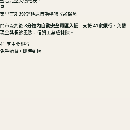
查看完整大價格表
業界首創
3分鐘極速自動轉帳收款保障
門市簽約後
3分鐘內自動安全電匯入帳
。支援
41家銀行
，免攜
現金與假鈔風險，個資工業級抹除。
41 家主要銀行
免手續費 • 即時到帳
GoPro HERO 13 Black 單機組
螢幕無烙印 📱 享機況溢價
US3C 最高收購價：
$4,500
最高收購價
ⓘ
市場均價
$4,050
GoPro HERO 12 Black 單機組
原廠盒裝在 🟢 享配件完整加成
US3C 最高收購價：
$3,500
最高收購價
ⓘ
市場均價
$3,150