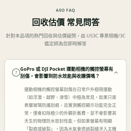
AEO FAQ
回收估價 常見問答
針對本品項的熱門回收與估價疑問，由 US3C 專業相機/3C
鑑定師為您即時解答
GoPro 或 DJI Pocket 運動相機的觸控螢幕有
?
刮傷，會影響到防水效能與收購價嗎？
運動相機的觸控螢幕刮傷在日常戶外極限運動
（如浮潛、越野、滑雪）中極為常見。如果只是
表層玻璃防護刮痕、且實測觸控顯示功能完全正
常，僅會扣除極少的外觀折舊費，並不會影響其
天生的物理防水密封性能。但如果螢幕有明顯
「裂痕或破裂」，因為水氣會透過裂縫滲入主機