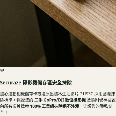
Securaze 攝影機儲存區安全抹除
擔心運動相機儲存卡被還原出隱私生活影片？US3C 採用國際抹
除標準，保證您的
二手 GoPro/DJI 數位攝影機
及隨附儲存裝置
內所有影片檔案
100% 工業級抹除絕不外洩
，守護您的隱私安
全！