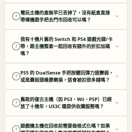
電玩主機的盒裝早已丟掉了，沒有紙盒直接
?
帶裸機跟手把去門市回收可以嗎？
我有十幾片舊的 Switch 和 PS4 遊戲光碟/卡
帶，跟主機整套一起回收有額外的折扣加碼
?
嗎？
PS5 的 DualSense 手把按鍵回彈力道變弱，
?
或是蘑菇頭橡膠磨損，這會被扣很多錢嗎？
舊款的復古主機（如 PS3、Wii、PSP）已經
?
放了十幾年，US3C 還提供收購服務嗎？
遊戲機主機在回收前需要做格式化嗎？如果
?