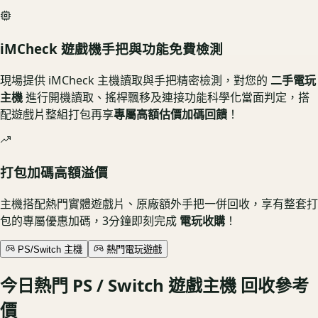
iMCheck 遊戲機手把與功能免費檢測
現場提供
iMCheck 主機讀取與手把精密檢測
，對您的
二手電玩
主機
進行開機讀取、搖桿飄移及連接功能科學化當面判定，搭
配遊戲片整組打包再享
專屬高額估價加碼回饋
！
打包加碼高額溢價
主機搭配熱門實體遊戲片、原廠額外手把一併回收，享有整套打
包的專屬優惠加碼，3分鐘即刻完成
電玩收購
！
PS/Switch 主機
熱門電玩遊戲
今日熱門
PS / Switch 遊戲主機
回收參考
價