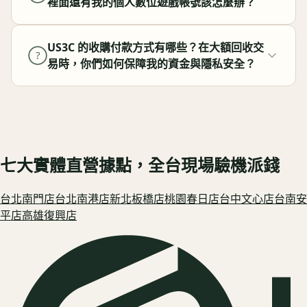
裡面還有我的個人數位遊戲帳號該怎麼辦？
US3C 的收購付款方式有哪些？在大額回收交
?
易時，你們如何保障我的資金與隱私安全？
七大實體直營據點，全台現場驗機派錢
台北南門
店
台北南港
店
新北板橋
店
桃園春日
店
台中文心
店
台南安
平
店
高雄復興
店