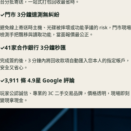
台分批寄送，一站式打包回收最省時。
✓
門市 3分鐘速測無糾紛
避免線上寄送時主機、光碟被摔壞或功能爭議的 risk，門市現場
檢測手把飄移與讀取功能，當面報價最公正。
✓
41家合作銀行 3分鐘秒匯
完成簽約後，3 分鐘內將回收款項自動匯入您本人的指定帳戶，
安全又省心。
✓
3,911 條 4.9星 Google 評論
玩家公認誠信、專業的 3C 二手交易品牌，價格透明，現場即刻
變現拿現金。