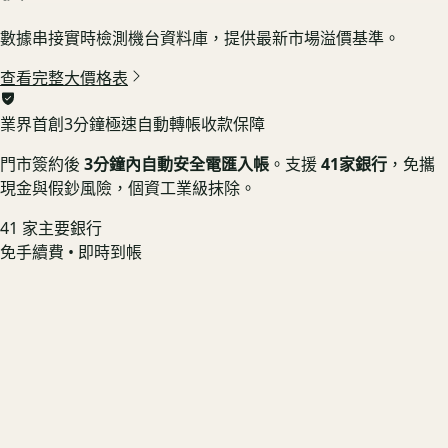
數據串接實時檢測機台資料庫，提供最新市場溢價基準。
查看完整大價格表
業界首創
3分鐘極速自動轉帳收款保障
門市簽約後
3分鐘內自動安全電匯入帳
。支援
41家銀行
，免攜
現金與假鈔風險，個資工業級抹除。
41 家主要銀行
免手續費 • 即時到帳
Sony PS5 Pro 數位版 CFI-7022B01
實體片搭售 🎮 享套組加成
US3C 最高收購價：
$14,400
最高收購價
ⓘ
市場均價
$12,960
Sony PS5 Slim 光碟版 CFI-2018A01
手把無飄移 🟢 享無損報價