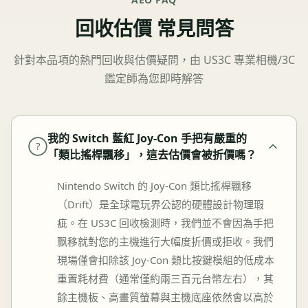
回收估價 常見問答
針對本品項的熱門回收與估價疑問，由 US3C 專業相機/3C
鑑定師為您即時解答
我的 Switch 藍紅 Joy-Con 手把有嚴重的
?
「類比搖桿飄移」，這去估價會被折價嗎？
Nintendo Switch 的 Joy-Con 類比搖桿飄移
（Drift）是全球電玩界公認的硬體設計物理瑕
疵。在 US3C 回收檢測時，我們並不會因為手把
飘移就對您的主機進行大幅度折價或拒收。我們
現場僅會扣除該 Joy-Con 類比按鍵模組的低成本
重置耗材費（通常僅約兩三百元台幣左右），其
餘主機板、高畫質螢幕與主機底座依然會以高於