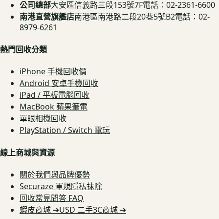
公司總部
大安區信義路三段153號7F
電話：02-2361-6600
南港直營旗艦店
南港區南港路二段20巷5號B2
電話：02-
8979-6261
熱門回收分類
iPhone 手機回收價
Android 安卓手機回收
iPad / 平板電腦回收
MacBook 蘋果筆電
單眼相機回收
PlayStation / Switch 電玩
線上商城與資源
關於我們與品牌優勢
Securaze 軍規隱私抹除
回收常見問答 FAQ
蝦皮商城 ➔
USD 二手3C商城 ➔